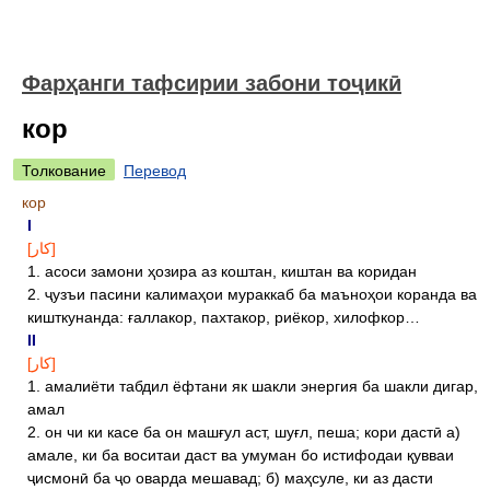
Фарҳанги тафсирии забони тоҷикӣ
кор
Толкование
Перевод
кор
I
[کار]
1. асоси замони ҳозира аз коштан, киштан ва коридан
2. ҷузъи пасини калимаҳои мураккаб ба маъноҳои коранда ва
кишткунанда: ғаллакор, пахтакор, риёкор, хилофкор…
II
[کار]
1. амалиёти табдил ёфтани як шакли энергия ба шакли дигар,
амал
2. он чи ки касе ба он машғул аст, шуғл, пеша; кори дастӣ а)
амале, ки ба воситаи даст ва умуман бо истифодаи қувваи
ҷисмонӣ ба ҷо оварда мешавад; б) маҳсуле, ки аз дасти