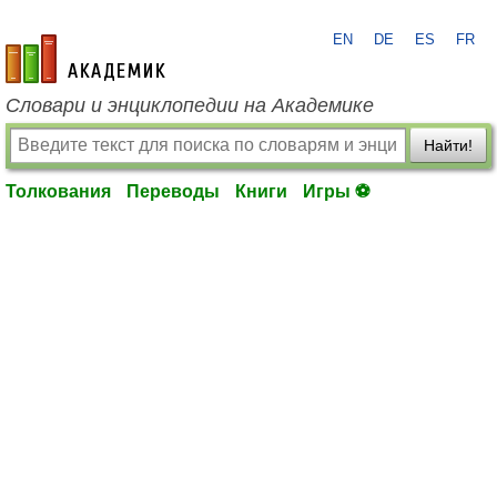
EN
DE
ES
FR
academic.ru
Словари и энциклопедии на Академике
Найти!
Толкования
Переводы
Книги
Игры ⚽