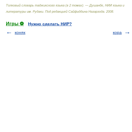
Толковый словарь таджикского языка (в 2 томах). — Душанбе, НИИ языка и
литературы им. Рудаки
.
Под редакцией Сайфиддина Назарзода
.
2008
.
Игры ⚽
Нужно сделать НИР?
коняк
кора