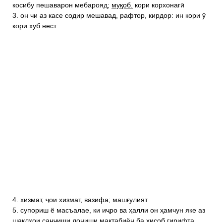
косибу пешаварон мебарояд;
муқоб.
кори корхонагӣ
3. он чи аз касе содир мешавад, рафтор, кирдор: ин кори ӯ
кори хуб нест
4. хизмат, ҷои хизмат, вазифа; машғулият
5. супориш ё масъалае, ки иҷро ва ҳалли он ҳамчун яке аз
шаклҳои санҷиши дониши мактабиён ба ҳисоб гирифта