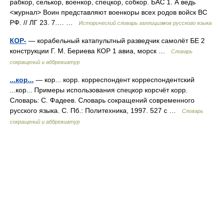
рабкор, селькор, военкор, спецкор, собкор. БАС 1. А ведь
<журнал> Воин представляют военкоры всех родов войск ВС
РФ. // ЛГ 23. 7.… …
Исторический словарь галлицизмов русского языка
КОР-
— корабельный катапультный разведчик самолёт БЕ 2
конструкции Г. М. Бериева КОР 1 авиа, морск …
Словарь
сокращений и аббревиатур
...кор...
— кор... корр. корреспондент корреспондентский
...кор... Примеры использования спецкор корсчёт корр.
Словарь: С. Фадеев. Словарь сокращений современного
русского языка. С. Пб.: Политехника, 1997. 527 с …
Словарь
сокращений и аббревиатур