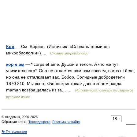
Кор
— См. Вирион. (Источник: «Словарь терминов
микробиологии») …
Словарь микробиологии
кор е ам
— * corps et âme. Душой и телом. А что же тут
унизительного? Она не отдается вам вам совсем, corps et âme,
но она не отталкивает вас. Бобор. Солидные добродетели
1870 210. Мы всего <Бенескриптова> давно знаем, когда
maman возвращалась из за… …
Исторический словарь галлицизмов
русского языка
© Академик, 2000-2026
18+
Обратная связь:
Техподдержка
,
Реклама на сайте
👣 Путешествия