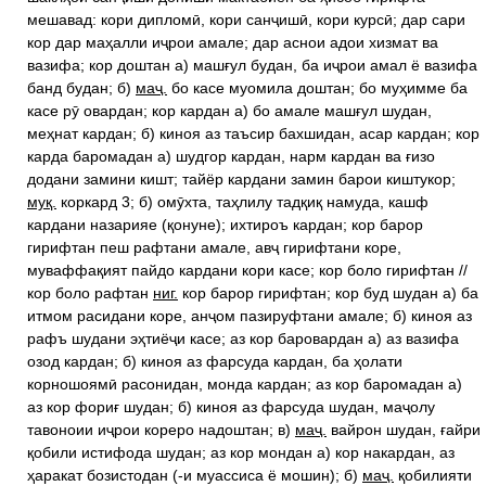
мешавад: кори дипломӣ, кори санҷишӣ, кори курсӣ; дар сари
кор дар маҳалли иҷрои амале; дар аснои адои хизмат ва
вазифа; кор доштан а) машғул будан, ба иҷрои амал ё вазифа
банд будан; б)
маҷ.
бо касе муомила доштан; бо муҳимме ба
касе рӯ овардан; кор кардан а) бо амале машғул шудан,
меҳнат кардан; б) киноя аз таъсир бахшидан, асар кардан; кор
карда баромадан а) шудгор кардан, нарм кардан ва ғизо
додани замини кишт; тайёр кардани замин барои киштукор;
муқ.
коркард 3; б) омӯхта, таҳлилу тадқиқ намуда, кашф
кардани назарияе (қонуне); ихтироъ кардан; кор барор
гирифтан пеш рафтани амале, авҷ гирифтани коре,
муваффақият пайдо кардани кори касе; кор боло гирифтан //
кор боло рафтан
ниг.
кор барор гирифтан; кор буд шудан а) ба
итмом расидани коре, анҷом пазируфтани амале; б) киноя аз
рафъ шудани эҳтиёҷи касе; аз кор баровардан а) аз вазифа
озод кардан; б) киноя аз фарсуда кардан, ба ҳолати
корношоямӣ расонидан, монда кардан; аз кор баромадан а)
аз кор фориғ шудан; б) киноя аз фарсуда шудан, маҷолу
тавоноии иҷрои кореро надоштан; в)
маҷ.
вайрон шудан, ғайри
қобили истифода шудан; аз кор мондан а) кор накардан, аз
ҳаракат бозистодан (-и муассиса ё мошин); б)
маҷ.
қобилияти