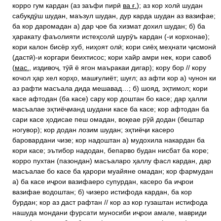
корро гум кардан (аз заъфи пирӣ
ва ғ.
); аз кор холӣ шудан
сабукдӯш шудан, маъзул шудан, дур карда шудан аз вазифае;
ба кор даромадан а) дар ҷое ба хизмат дохил шудан; б) ба
ҳаракату фаъолияти истеҳсолӣ шурӯъ кардан (-и корхонае);
кори калон бисёр хуб, ниҳоят олӣ; кори сиёҳ меҳнати ҷисмонӣ
(дастӣ)-и коргари беихтисос; кори хайр амри нек, кори савоб
(
мас.
, издивоҷ, тӯй ё ягон маъракаи дигар); кору бор // кору
кочол ҳар хел корҳо, машғулиёт; шуғл; аз афти кор а) чунон ки
аз рафти масъала дида мешавад…; б) шояд, эҳтимол; кори
касе афтодан (ба касе) сару кор доштан бо касе; дар ҳалли
масъалае эҳтиёҷманд шудани касе ба касе; кор афтодан ба
сари касе ҳодисае пеш омадан, воқеае рӯй додан (бештар
ногувор); кор додан лозим шудан; эҳтиёҷи касеро
баровардани чизе; кор надоштан а) мудохила накардан ба
кори касе; эътибор надодан, бепарво будан нисбат ба коре;
корро пухтан (пазондан) масъаларо ҳаллу фасл кардан, дар
масъалае бо касе ба қарори муайяне омадан; кор фармудан
а) ба касе иҷрои вазифаеро супурдан, касеро ба иҷрои
вазифае водоштан; б) чизеро истифода кардан, ба кор
бурдан; кор аз даст рафтан // кор аз кор гузаштан истифода
нашуда мондани фурсати муносиби иҷрои амале, мавриди