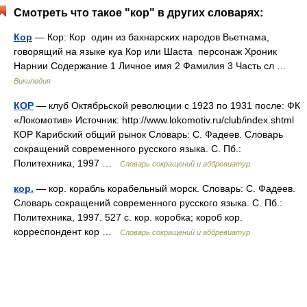
Смотреть что такое "кор" в других словарях:
Кор
— Кор: Кор один из бахнарских народов Вьетнама,
говорящий на языке куа Кор или Шаста персонаж Хроник
Нарнии Содержание 1 Личное имя 2 Фамилия 3 Часть сл …
Википедия
КОР
— клуб Октябрьской революции с 1923 по 1931 после: ФК
«Локомотив» Источник: http://www.lokomotiv.ru/club/index.shtml
КОР Карибский общий рынок Словарь: С. Фадеев. Словарь
сокращений современного русского языка. С. Пб.:
Политехника, 1997 …
Словарь сокращений и аббревиатур
кор.
— кор. корабль корабельный морск. Словарь: С. Фадеев.
Словарь сокращений современного русского языка. С. Пб.:
Политехника, 1997. 527 с. кор. коробка; короб кор.
корреспондент кор …
Словарь сокращений и аббревиатур