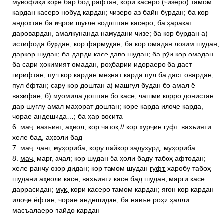
мувофиқи коре бар бод рафтан; кори касеро (чизеро) тамом
кардан касеро нобуд кардан; чизеро аз байн бурдан; ба кор
андохтан ба иҷрои шуғле водоштан касеро; ба ҳаракат
даровардан, амалкунанда намудани чизе; ба кор бурдан а)
истифода бурдан, кор фармудан; ба кор омадан лозим шудан,
даркор шудан; ба дарди касе даво шудан; ба рӯи кор омадан
ба сари ҳокимият омадан, роҳбарии идораеро ба даст
гирифтан; пул кор кардан меҳнат карда пул ба даст овардан,
пул ёфтан; сару кор доштан а) машғул будан бо амал ё
вазифае; б) муомила доштан бо касе; чашми корро донистан
дар шуғлу амал маҳорат доштан; коре карда илоҷе карда,
чорае андешида…; ба ҳар восита
6.
маҷ.
вазъият, аҳвол; кор чатоқ // кор хӯрҷин
гуфт.
вазъияти
хеле бад, аҳволи бад
7.
маҷ.
ҷанг, муҳориба; кору пайкор задухӯрд, муҳориба
8.
маҷ.
марг, аҷал; кор шудан ба ҳоли баду табоҳ афтодан;
хеле ранҷу озор дидан; кор тамом шудан
гуфт.
харобу табоҳ
шудани аҳволи касе, вазъияти касе бад шудан, марги касе
даррасидан;
муқ.
кори касеро тамом кардан; ягон кор кардан
илоҷе ёфтан, чорае андешидан; ба навъе роҳи ҳалли
масъалаеро пайдо кардан